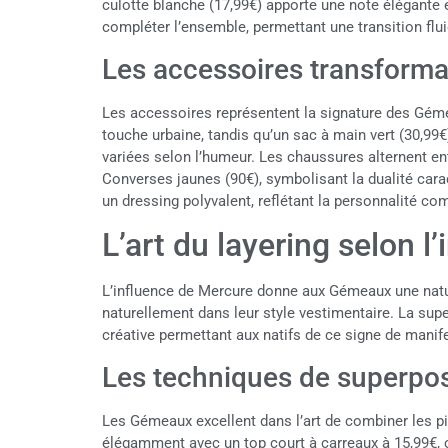
culotte blanche (17,99€) apporte une note élégante e
compléter l’ensemble, permettant une transition flu
Les accessoires transforma
Les accessoires représentent la signature des Gémea
touche urbaine, tandis qu’un sac à main vert (30,99€
variées selon l’humeur. Les chaussures alternent en
Converses jaunes (90€), symbolisant la dualité cara
un dressing polyvalent, reflétant la personnalité 
L’art du layering selon 
L’influence de Mercure donne aux Gémeaux une natu
naturellement dans leur style vestimentaire. La su
créative permettant aux natifs de ce signe de manif
Les techniques de superposi
Les Gémeaux excellent dans l’art de combiner les p
élégamment avec un top court à carreaux à 15,99€, c