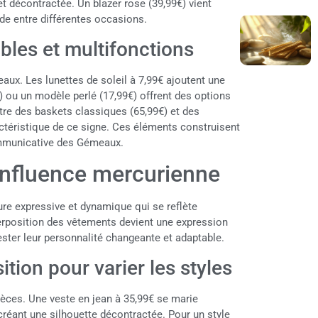
t décontractée. Un blazer rose (39,99€) vient
ide entre différentes occasions.
bles et multifonctions
ux. Les lunettes de soleil à 7,99€ ajoutent une
) ou un modèle perlé (17,99€) offrent des options
tre des baskets classiques (65,99€) et des
ctéristique de ce signe. Ces éléments construisent
communicative des Gémeaux.
l’influence mercurienne
re expressive et dynamique qui se reflète
perposition des vêtements devient une expression
ester leur personnalité changeante et adaptable.
tion pour varier les styles
ièces. Une veste en jean à 35,99€ se marie
réant une silhouette décontractée. Pour un style